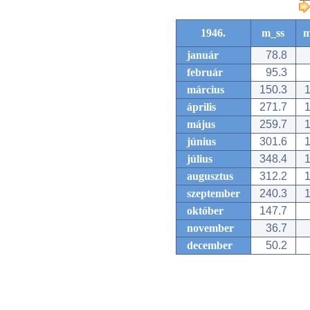
1946.
m_ss
m
január
78.8
február
95.3
március
150.3
1
április
271.7
1
május
259.7
1
június
301.6
1
július
348.4
1
augusztus
312.2
1
szeptember
240.3
1
október
147.7
november
36.7
december
50.2