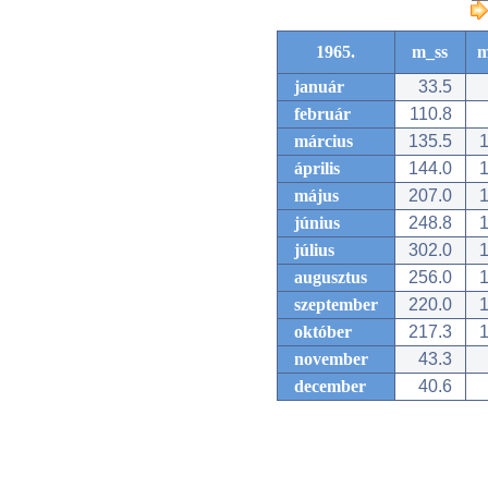
1965.
m_ss
m
január
33.5
február
110.8
március
135.5
1
április
144.0
1
május
207.0
1
június
248.8
1
július
302.0
1
augusztus
256.0
1
szeptember
220.0
1
október
217.3
1
november
43.3
december
40.6