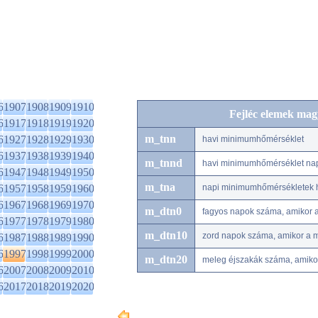
6
1907
1908
1909
1910
Fejléc elemek mag
6
1917
1918
1919
1920
m_tnn
6
1927
1928
1929
1930
havi minimumhőmérséklet
6
1937
1938
1939
1940
m_tnnd
havi minimumhőmérséklet na
6
1947
1948
1949
1950
m_tna
6
1957
1958
1959
1960
napi minimumhőmérsékletek h
6
1967
1968
1969
1970
m_dtn0
fagyos napok száma, amikor 
6
1977
1978
1979
1980
m_dtn10
zord napok száma, amikor a 
6
1987
1988
1989
1990
6
1997
1998
1999
2000
m_dtn20
meleg éjszakák száma, amiko
6
2007
2008
2009
2010
6
2017
2018
2019
2020