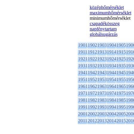
középhőmérséklet
maximumhőmérséklet
minimumhőmérséklet
csapadékösszeg
napfénytartam
globálsugárzás
1901
1902
1903
1904
1905
190
1911
1912
1913
1914
1915
191
1921
1922
1923
1924
1925
192
1931
1932
1933
1934
1935
193
1941
1942
1943
1944
1945
194
1951
1952
1953
1954
1955
195
1961
1962
1963
1964
1965
196
1971
1972
1973
1974
1975
197
1981
1982
1983
1984
1985
198
1991
1992
1993
1994
1995
199
2001
2002
2003
2004
2005
200
2011
2012
2013
2014
2015
201