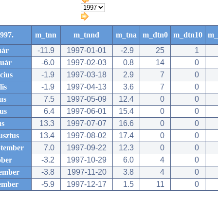
997.
m_tnn
m_tnnd
m_tna
m_dtn0
m_dtn10
m_
uár
-11.9
1997-01-01
-2.9
25
1
ruár
-6.0
1997-02-03
0.8
14
0
cius
-1.9
1997-03-18
2.9
7
0
lis
-1.9
1997-04-13
3.6
7
0
us
7.5
1997-05-09
12.4
0
0
us
6.4
1997-06-01
15.4
0
0
us
13.3
1997-07-07
16.6
0
0
usztus
13.4
1997-08-02
17.4
0
0
ptember
7.0
1997-09-22
12.3
0
0
óber
-3.2
1997-10-29
6.0
4
0
ember
-3.8
1997-11-20
3.8
4
0
ember
-5.9
1997-12-17
1.5
11
0