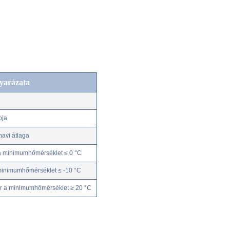
yarázata
pja
avi átlaga
a minimumhőmérséklet ≤ 0 °C
minimumhőmérséklet ≤ -10 °C
r a minimumhőmérséklet ≥ 20 °C