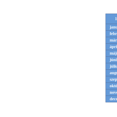
1
jan
feb
már
ápri
máj
júni
júli
aug
sze
okt
nov
dec