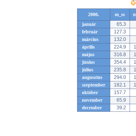
2000.
m_ss
m
január
65.3
február
127.3
március
132.0
április
224.9
1
május
316.8
1
június
354.4
1
július
235.8
1
augusztus
294.0
1
szeptember
182.1
1
október
157.7
november
65.9
december
39.2