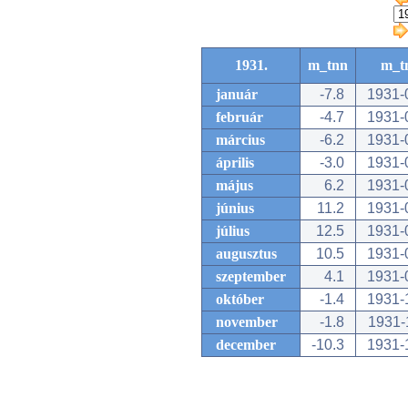
1931.
m_tnn
m_t
január
-7.8
1931-
február
-4.7
1931-
március
-6.2
1931-
április
-3.0
1931-
május
6.2
1931-
június
11.2
1931-
július
12.5
1931-
augusztus
10.5
1931-
szeptember
4.1
1931-
október
-1.4
1931-
november
-1.8
1931-
december
-10.3
1931-