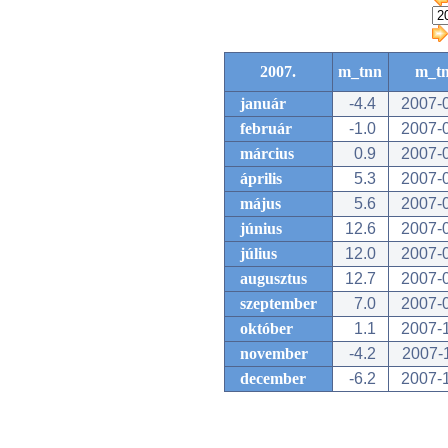
2007.
m_tnn
m_t
január
-4.4
2007-
február
-1.0
2007-
március
0.9
2007-
április
5.3
2007-
május
5.6
2007-
június
12.6
2007-
július
12.0
2007-
augusztus
12.7
2007-
szeptember
7.0
2007-
október
1.1
2007-
november
-4.2
2007-
december
-6.2
2007-