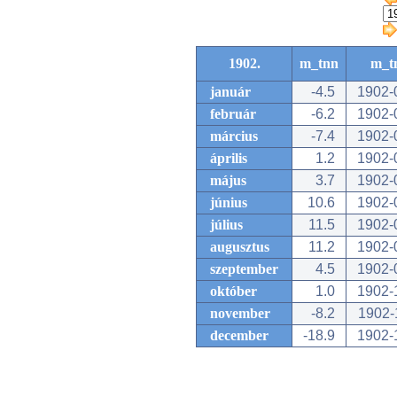
1902.
m_tnn
m_t
január
-4.5
1902-
február
-6.2
1902-
március
-7.4
1902-
április
1.2
1902-
május
3.7
1902-
június
10.6
1902-
július
11.5
1902-
augusztus
11.2
1902-
szeptember
4.5
1902-
október
1.0
1902-
november
-8.2
1902-
december
-18.9
1902-