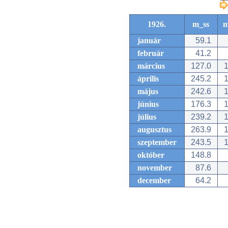
1926.
m_ss
m
január
59.1
február
41.2
március
127.0
1
április
245.2
1
május
242.6
1
június
176.3
1
július
239.2
1
augusztus
263.9
1
szeptember
243.5
1
október
148.8
november
87.6
december
64.2