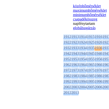
középhőmérséklet
maximumhőmérséklet
minimumhőmérséklet
csapadékösszeg
napfénytartam
globálsugárzás
1912
1913
1914
1915
1916
191
1922
1923
1924
1925
1926
192
1932
1933
1934
1935
1936
193
1942
1943
1944
1945
1946
194
1952
1953
1954
1955
1956
195
1962
1963
1964
1965
1966
196
1972
1973
1974
1975
1976
197
1982
1983
1984
1985
1986
198
1992
1993
1994
1995
1996
199
2002
2003
2004
2005
2006
200
2012
2013