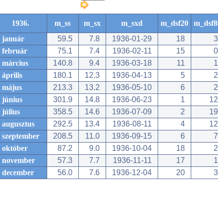
1936.
m_ss
m_sx
m_sxd
m_dsf20
m_dsf8
január
59.5
7.8
1936-01-29
18
3
február
75.1
7.4
1936-02-11
15
0
március
140.8
9.4
1936-03-18
11
1
április
180.1
12.3
1936-04-13
5
2
május
213.3
13.2
1936-05-10
6
2
június
301.9
14.8
1936-06-23
1
12
július
358.5
14.6
1936-07-09
2
19
augusztus
292.5
13.4
1936-08-11
4
12
szeptember
208.5
11.0
1936-09-15
6
7
október
87.2
9.0
1936-10-04
18
2
november
57.3
7.7
1936-11-11
17
1
december
56.0
7.6
1936-12-04
20
3