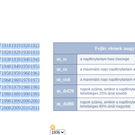
7
1918
1919
1920
1921
Fejléc elemek magy
7
1928
1929
1930
1931
m_ss
7
1938
1939
1940
1941
a napfénytartam havi összege
7
1948
1949
1950
1951
m_sx
a maximális napi napfénytartam
7
1958
1959
1960
1961
m_sxd
7
1968
1969
1970
1971
a maximális napi napfénytartam 
7
1978
1979
1980
1981
napok száma, amikor a napfénytar
m_dsf20
7
1988
1989
1990
1991
lehetséges 20%-ánál kisebb
7
1998
1999
2000
2001
napok száma, amikor a napfénytar
m_dsf80
lehetséges 80%-ánál nagyobb
7
2008
2009
2010
2011