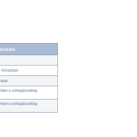
arázata
 a hónapban
napja
tam a csillagászatilag
tam a csillagászatilag