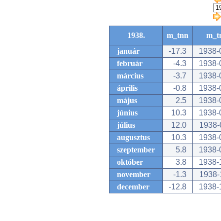
1938.
m_tnn
m_t
január
-17.3
1938-
február
-4.3
1938-
március
-3.7
1938-
április
-0.8
1938-
május
2.5
1938-
június
10.3
1938-
július
12.0
1938-
augusztus
10.3
1938-
szeptember
5.8
1938-
október
3.8
1938-
november
-1.3
1938-
december
-12.8
1938-