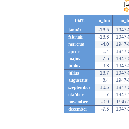
1947.
m_tnn
m_t
január
-16.5
1947-
február
-18.6
1947-
március
-4.0
1947-
április
1.4
1947-
május
7.5
1947-
június
9.3
1947-
július
13.7
1947-
augusztus
8.4
1947-
szeptember
10.5
1947-
október
-1.7
1947-
november
-0.9
1947-
december
-7.5
1947-