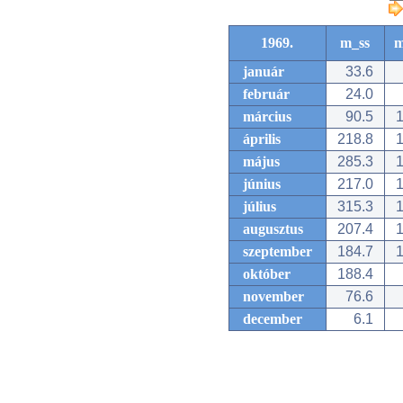
1969.
m_ss
m
január
33.6
február
24.0
március
90.5
1
április
218.8
1
május
285.3
1
június
217.0
1
július
315.3
1
augusztus
207.4
1
szeptember
184.7
1
október
188.4
november
76.6
december
6.1