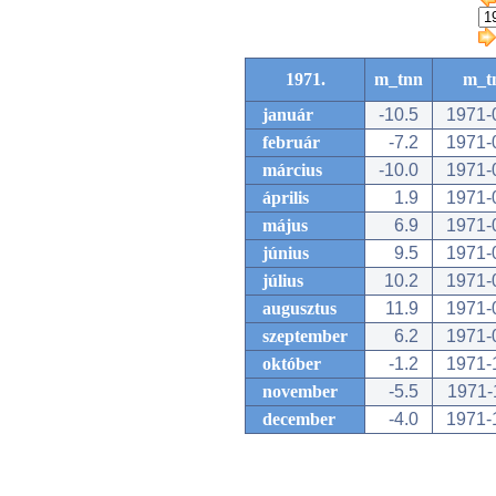
1971.
m_tnn
m_t
január
-10.5
1971-
február
-7.2
1971-
március
-10.0
1971-
április
1.9
1971-
május
6.9
1971-
június
9.5
1971-
július
10.2
1971-
augusztus
11.9
1971-
szeptember
6.2
1971-
október
-1.2
1971-
november
-5.5
1971-
december
-4.0
1971-