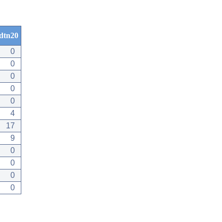
dtn20
0
0
0
0
0
4
17
9
0
0
0
0