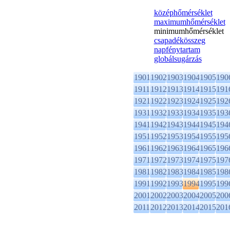
középhőmérséklet
maximumhőmérséklet
minimumhőmérséklet
csapadékösszeg
napfénytartam
globálsugárzás
1901
1902
1903
1904
1905
190
1911
1912
1913
1914
1915
191
1921
1922
1923
1924
1925
192
1931
1932
1933
1934
1935
193
1941
1942
1943
1944
1945
194
1951
1952
1953
1954
1955
195
1961
1962
1963
1964
1965
196
1971
1972
1973
1974
1975
197
1981
1982
1983
1984
1985
198
1991
1992
1993
1994
1995
199
2001
2002
2003
2004
2005
200
2011
2012
2013
2014
2015
201