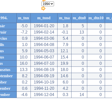
1994.
m_tnn
m_tnnd
m_tna
m_dtn0
m_dtn10
m_
uár
-5.0
1994-01-20
1.8
5
0
ruár
-7.2
1994-02-14
-0.1
13
0
cius
0.9
1994-03-06
5.4
0
0
lis
1.0
1994-04-08
7.9
0
0
us
5.9
1994-05-03
12.1
0
0
ius
10.0
1994-06-07
15.4
0
0
us
16.0
1994-07-10
19.9
0
0
usztus
13.3
1994-08-19
18.0
0
0
ptember
8.2
1994-09-19
14.6
0
0
óber
0.2
1994-10-19
6.0
0
0
ember
0.6
1994-11-20
4.2
0
0
ember
-4.6
1994-12-04
0.3
14
0