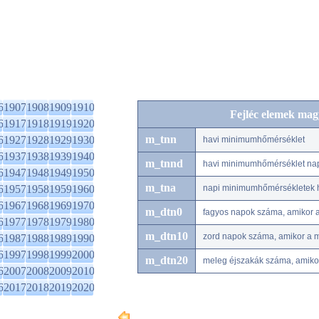
6
1907
1908
1909
1910
Fejléc elemek mag
6
1917
1918
1919
1920
m_tnn
6
1927
1928
1929
1930
havi minimumhőmérséklet
6
1937
1938
1939
1940
m_tnnd
havi minimumhőmérséklet na
6
1947
1948
1949
1950
m_tna
6
1957
1958
1959
1960
napi minimumhőmérsékletek h
6
1967
1968
1969
1970
m_dtn0
fagyos napok száma, amikor 
6
1977
1978
1979
1980
m_dtn10
zord napok száma, amikor a 
6
1987
1988
1989
1990
6
1997
1998
1999
2000
m_dtn20
meleg éjszakák száma, amiko
6
2007
2008
2009
2010
6
2017
2018
2019
2020