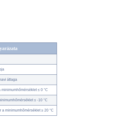
yarázata
pja
avi átlaga
a minimumhőmérséklet ≤ 0 °C
minimumhőmérséklet ≤ -10 °C
r a minimumhőmérséklet ≥ 20 °C