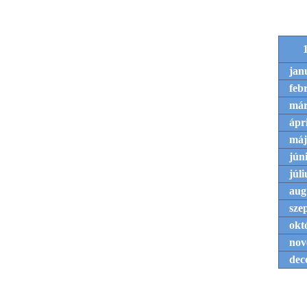
jan
feb
már
ápri
máj
jún
júli
aug
sze
okt
nov
dec