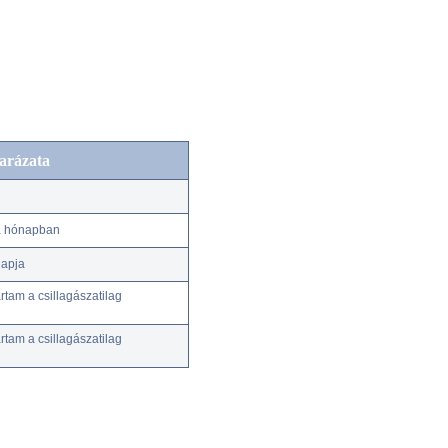
arázata
 a hónapban
napja
tam a csillagászatilag
tam a csillagászatilag