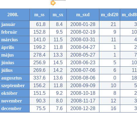
2008.
m_ss
m_sx
m_sxd
m_dsf20
m_dsf8
január
61.8
8.4
2008-01-28
21
3
február
152.8
9.5
2008-02-19
9
10
március
141.0
11.5
2008-03-31
11
4
április
199.2
11.8
2008-04-27
1
2
május
278.4
13.3
2008-05-27
1
7
június
256.9
14.5
2008-06-23
5
10
július
269.6
14.2
2008-07-06
6
11
augusztus
337.6
13.6
2008-08-06
0
18
szeptember
156.2
11.8
2008-09-09
10
5
október
151.5
9.2
2008-10-18
8
2
november
90.3
8.0
2008-11-17
12
3
december
75.5
7.6
2008-12-28
16
3