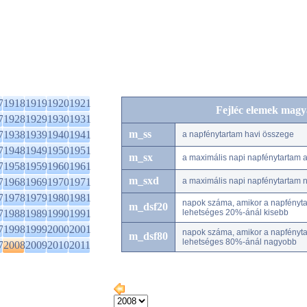
7
1918
1919
1920
1921
Fejléc elemek magy
7
1928
1929
1930
1931
m_ss
7
1938
1939
1940
1941
a napfénytartam havi összege
7
1948
1949
1950
1951
m_sx
a maximális napi napfénytartam
7
1958
1959
1960
1961
m_sxd
7
1968
1969
1970
1971
a maximális napi napfénytartam 
7
1978
1979
1980
1981
napok száma, amikor a napfénytar
m_dsf20
7
1988
1989
1990
1991
lehetséges 20%-ánál kisebb
7
1998
1999
2000
2001
napok száma, amikor a napfénytar
m_dsf80
lehetséges 80%-ánál nagyobb
7
2008
2009
2010
2011