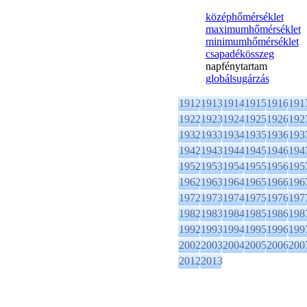
középhőmérséklet
maximumhőmérséklet
minimumhőmérséklet
csapadékösszeg
napfénytartam
globálsugárzás
1912
1913
1914
1915
1916
191
1922
1923
1924
1925
1926
192
1932
1933
1934
1935
1936
193
1942
1943
1944
1945
1946
194
1952
1953
1954
1955
1956
195
1962
1963
1964
1965
1966
196
1972
1973
1974
1975
1976
197
1982
1983
1984
1985
1986
198
1992
1993
1994
1995
1996
199
2002
2003
2004
2005
2006
200
2012
2013