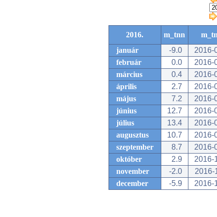
2016.
m_tnn
m_t
január
-9.0
2016-
február
0.0
2016-
március
0.4
2016-
április
2.7
2016-
május
7.2
2016-
június
12.7
2016-
július
13.4
2016-
augusztus
10.7
2016-
szeptember
8.7
2016-
október
2.9
2016-
november
-2.0
2016-
december
-5.9
2016-