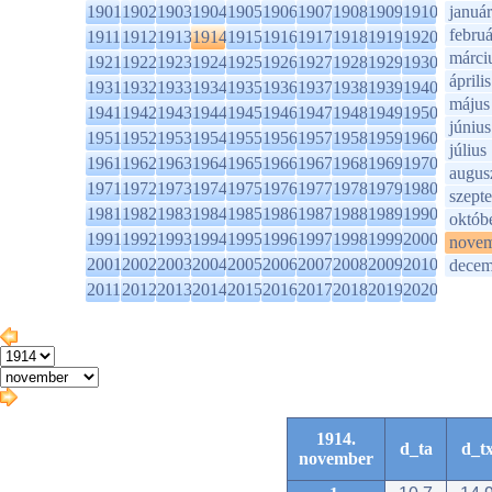
1901
1902
1903
1904
1905
1906
1907
1908
1909
1910
január
februá
1911
1912
1913
1914
1915
1916
1917
1918
1919
1920
márci
1921
1922
1923
1924
1925
1926
1927
1928
1929
1930
április
1931
1932
1933
1934
1935
1936
1937
1938
1939
1940
május
1941
1942
1943
1944
1945
1946
1947
1948
1949
1950
június
1951
1952
1953
1954
1955
1956
1957
1958
1959
1960
július
1961
1962
1963
1964
1965
1966
1967
1968
1969
1970
augus
1971
1972
1973
1974
1975
1976
1977
1978
1979
1980
szept
1981
1982
1983
1984
1985
1986
1987
1988
1989
1990
októb
1991
1992
1993
1994
1995
1996
1997
1998
1999
2000
novem
2001
2002
2003
2004
2005
2006
2007
2008
2009
2010
decem
2011
2012
2013
2014
2015
2016
2017
2018
2019
2020
1914.
d_ta
d_t
november