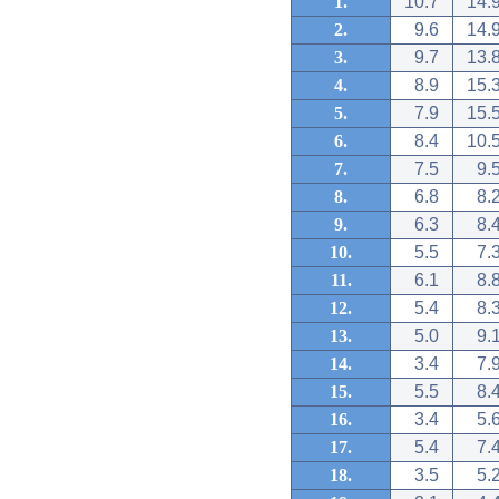
1.
10.7
14.
2.
9.6
14.
3.
9.7
13.
4.
8.9
15.
5.
7.9
15.
6.
8.4
10.
7.
7.5
9.
8.
6.8
8.
9.
6.3
8.
10.
5.5
7.
11.
6.1
8.
12.
5.4
8.
13.
5.0
9.
14.
3.4
7.
15.
5.5
8.
16.
3.4
5.
17.
5.4
7.
18.
3.5
5.