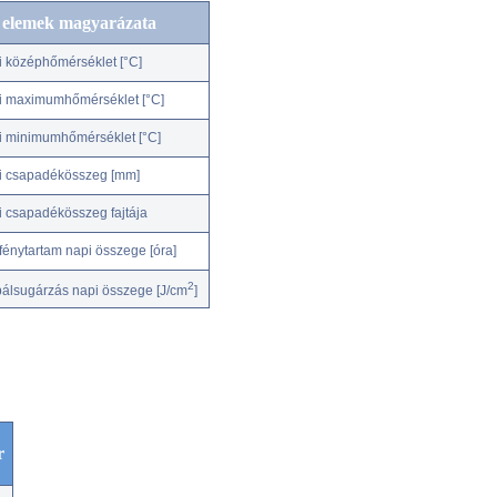
c elemek magyarázata
i középhőmérséklet [°C]
i maximumhőmérséklet [°C]
i minimumhőmérséklet [°C]
i csapadékösszeg [mm]
i csapadékösszeg fajtája
fénytartam napi összege [óra]
2
bálsugárzás napi összege [J/cm
]
r