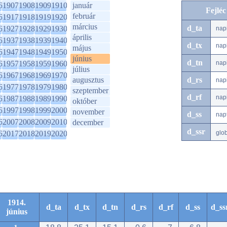
6
1907
1908
1909
1910
január
Fejlé
február
6
1917
1918
1919
1920
március
d_ta
6
1927
1928
1929
1930
nap
április
6
1937
1938
1939
1940
d_tx
nap
május
6
1947
1948
1949
1950
június
d_tn
6
1957
1958
1959
1960
nap
július
6
1967
1968
1969
1970
augusztus
d_rs
nap
6
1977
1978
1979
1980
szeptember
d_rf
nap
6
1987
1988
1989
1990
október
6
1997
1998
1999
2000
november
d_ss
nap
6
2007
2008
2009
2010
december
d_ssr
6
2017
2018
2019
2020
glo
1914.
d_ta
d_tx
d_tn
d_rs
d_rf
d_ss
d_ss
június