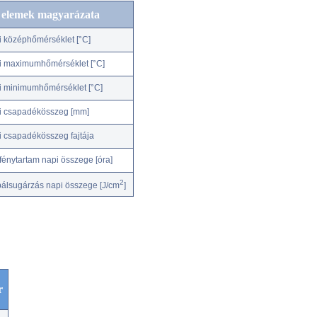
c elemek magyarázata
i középhőmérséklet [°C]
i maximumhőmérséklet [°C]
i minimumhőmérséklet [°C]
i csapadékösszeg [mm]
i csapadékösszeg fajtája
fénytartam napi összege [óra]
2
bálsugárzás napi összege [J/cm
]
r