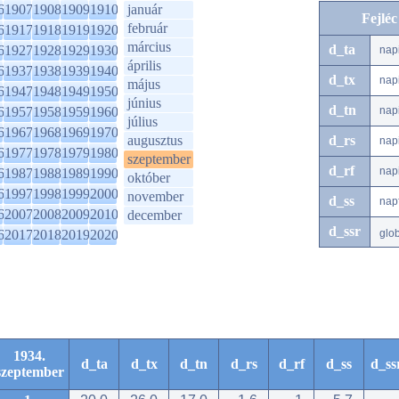
6
1907
1908
1909
1910
január
Fejlé
február
6
1917
1918
1919
1920
március
d_ta
6
1927
1928
1929
1930
nap
április
6
1937
1938
1939
1940
d_tx
nap
május
6
1947
1948
1949
1950
június
d_tn
6
1957
1958
1959
1960
nap
július
6
1967
1968
1969
1970
augusztus
d_rs
nap
6
1977
1978
1979
1980
szeptember
d_rf
nap
6
1987
1988
1989
1990
október
6
1997
1998
1999
2000
november
d_ss
nap
6
2007
2008
2009
2010
december
d_ssr
6
2017
2018
2019
2020
glo
1934.
d_ta
d_tx
d_tn
d_rs
d_rf
d_ss
d_ss
szeptember