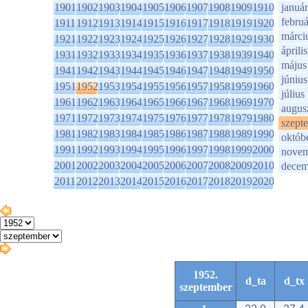
1901
1902
1903
1904
1905
1906
1907
1908
1909
1910
január
februá
1911
1912
1913
1914
1915
1916
1917
1918
1919
1920
márci
1921
1922
1923
1924
1925
1926
1927
1928
1929
1930
április
1931
1932
1933
1934
1935
1936
1937
1938
1939
1940
május
1941
1942
1943
1944
1945
1946
1947
1948
1949
1950
június
1951
1952
1953
1954
1955
1956
1957
1958
1959
1960
július
1961
1962
1963
1964
1965
1966
1967
1968
1969
1970
augus
1971
1972
1973
1974
1975
1976
1977
1978
1979
1980
szept
1981
1982
1983
1984
1985
1986
1987
1988
1989
1990
októb
1991
1992
1993
1994
1995
1996
1997
1998
1999
2000
novem
2001
2002
2003
2004
2005
2006
2007
2008
2009
2010
decem
2011
2012
2013
2014
2015
2016
2017
2018
2019
2020
1952.
d_ta
d_tx
szeptember