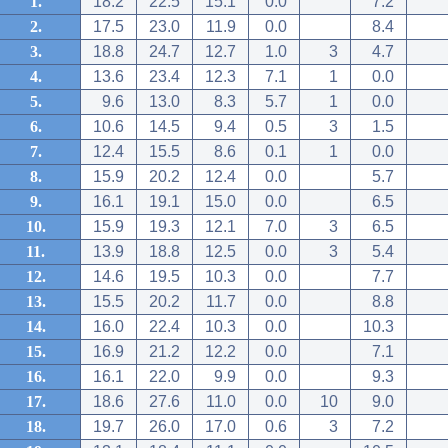
1.
18.2
22.5
15.1
0.0
7.2
2.
17.5
23.0
11.9
0.0
8.4
3.
18.8
24.7
12.7
1.0
3
4.7
4.
13.6
23.4
12.3
7.1
1
0.0
5.
9.6
13.0
8.3
5.7
1
0.0
6.
10.6
14.5
9.4
0.5
3
1.5
7.
12.4
15.5
8.6
0.1
1
0.0
8.
15.9
20.2
12.4
0.0
5.7
9.
16.1
19.1
15.0
0.0
6.5
10.
15.9
19.3
12.1
7.0
3
6.5
11.
13.9
18.8
12.5
0.0
3
5.4
12.
14.6
19.5
10.3
0.0
7.7
13.
15.5
20.2
11.7
0.0
8.8
14.
16.0
22.4
10.3
0.0
10.3
15.
16.9
21.2
12.2
0.0
7.1
16.
16.1
22.0
9.9
0.0
9.3
17.
18.6
27.6
11.0
0.0
10
9.0
18.
19.7
26.0
17.0
0.6
3
7.2