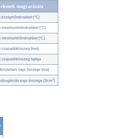
c elemek magyarázata
i középhőmérséklet [°C]
i maximumhőmérséklet [°C]
i minimumhőmérséklet [°C]
i csapadékösszeg [mm]
i csapadékösszeg fajtája
fénytartam napi összege [óra]
2
bálsugárzás napi összege [J/cm
]
r