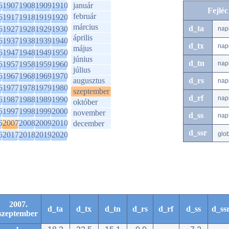
6
1907
1908
1909
1910
január
Fejlé
február
6
1917
1918
1919
1920
március
d_ta
6
1927
1928
1929
1930
nap
április
6
1937
1938
1939
1940
d_tx
nap
május
6
1947
1948
1949
1950
június
d_tn
6
1957
1958
1959
1960
nap
július
6
1967
1968
1969
1970
augusztus
d_rs
nap
6
1977
1978
1979
1980
szeptember
d_rf
nap
6
1987
1988
1989
1990
október
6
1997
1998
1999
2000
november
d_ss
nap
6
2007
2008
2009
2010
december
d_ssr
6
2017
2018
2019
2020
glo
2007.
d_ta
d_tx
d_tn
d_rs
d_rf
d_ss
d_ss
szeptember