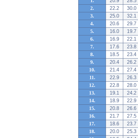
1.
20.9
28.5
2.
22.2
30.0
3.
25.0
32.1
4.
20.6
29.7
5.
16.0
19.7
6.
16.9
22.1
7.
17.6
23.8
8.
18.5
23.4
9.
20.4
26.2
10.
21.4
27.4
11.
22.9
26.3
12.
22.8
28.0
13.
19.1
24.2
14.
18.9
22.9
15.
20.8
26.6
16.
21.7
27.5
17.
18.6
23.7
18.
20.0
25.3