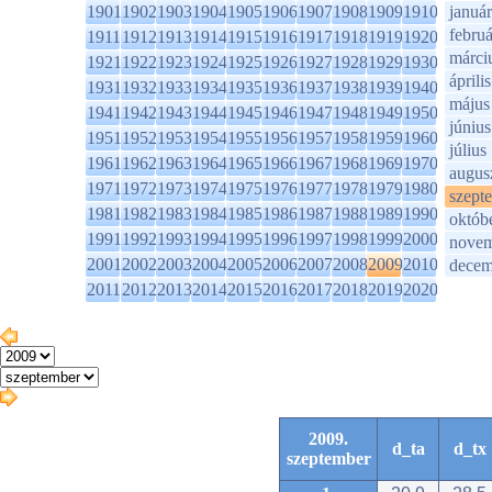
1901
1902
1903
1904
1905
1906
1907
1908
1909
1910
január
februá
1911
1912
1913
1914
1915
1916
1917
1918
1919
1920
márci
1921
1922
1923
1924
1925
1926
1927
1928
1929
1930
április
1931
1932
1933
1934
1935
1936
1937
1938
1939
1940
május
1941
1942
1943
1944
1945
1946
1947
1948
1949
1950
június
1951
1952
1953
1954
1955
1956
1957
1958
1959
1960
július
1961
1962
1963
1964
1965
1966
1967
1968
1969
1970
augus
1971
1972
1973
1974
1975
1976
1977
1978
1979
1980
szept
1981
1982
1983
1984
1985
1986
1987
1988
1989
1990
októb
1991
1992
1993
1994
1995
1996
1997
1998
1999
2000
novem
2001
2002
2003
2004
2005
2006
2007
2008
2009
2010
decem
2011
2012
2013
2014
2015
2016
2017
2018
2019
2020
2009.
d_ta
d_tx
szeptember