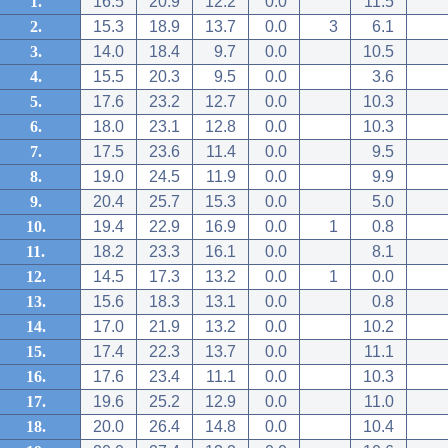
1.
16.5
20.9
12.2
0.0
11.5
2.
15.3
18.9
13.7
0.0
3
6.1
3.
14.0
18.4
9.7
0.0
10.5
4.
15.5
20.3
9.5
0.0
3.6
5.
17.6
23.2
12.7
0.0
10.3
6.
18.0
23.1
12.8
0.0
10.3
7.
17.5
23.6
11.4
0.0
9.5
8.
19.0
24.5
11.9
0.0
9.9
9.
20.4
25.7
15.3
0.0
5.0
10.
19.4
22.9
16.9
0.0
1
0.8
11.
18.2
23.3
16.1
0.0
8.1
12.
14.5
17.3
13.2
0.0
1
0.0
13.
15.6
18.3
13.1
0.0
0.8
14.
17.0
21.9
13.2
0.0
10.2
15.
17.4
22.3
13.7
0.0
11.1
16.
17.6
23.4
11.1
0.0
10.3
17.
19.6
25.2
12.9
0.0
11.0
18.
20.0
26.4
14.8
0.0
10.4