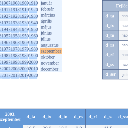
6
1907
1908
1909
1910
január
Fejlé
február
6
1917
1918
1919
1920
március
d_ta
6
1927
1928
1929
1930
nap
április
6
1937
1938
1939
1940
d_tx
nap
május
6
1947
1948
1949
1950
június
d_tn
6
1957
1958
1959
1960
nap
július
6
1967
1968
1969
1970
augusztus
d_rs
nap
6
1977
1978
1979
1980
szeptember
d_rf
nap
6
1987
1988
1989
1990
október
6
1997
1998
1999
2000
november
d_ss
nap
6
2007
2008
2009
2010
december
d_ssr
6
2017
2018
2019
2020
glo
2003.
d_ta
d_tx
d_tn
d_rs
d_rf
d_ss
d_ss
szeptember