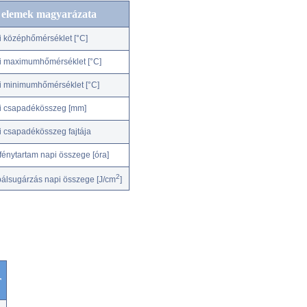
c elemek magyarázata
i középhőmérséklet [°C]
i maximumhőmérséklet [°C]
i minimumhőmérséklet [°C]
i csapadékösszeg [mm]
i csapadékösszeg fajtája
fénytartam napi összege [óra]
2
bálsugárzás napi összege [J/cm
]
r