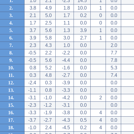
1.
1.0
2.1
-2.3
14.5
1
0.0
2.
3.8
4.9
1.8
10.0
1
0.0
3.
2.1
5.0
1.7
0.2
0
0.0
4.
1.7
2.5
1.1
0.0
0
0.0
5.
3.7
5.6
1.3
3.9
1
0.0
6.
3.9
5.8
3.0
2.7
1
0.0
7.
2.3
4.3
1.0
0.0
2.0
8.
-0.5
2.2
-2.2
0.0
7.7
9.
-0.5
5.6
-4.4
0.0
7.8
10.
0.8
5.2
-1.6
0.0
5.3
11.
0.3
4.8
-2.7
0.0
7.4
12.
-2.4
0.3
-3.9
0.0
0.0
13.
-1.1
0.8
-3.3
0.0
0.0
14.
-3.1
-1.0
-4.2
0.0
2
0.0
15.
-2.3
-1.2
-3.1
0.0
0.0
16.
-3.3
-1.9
-3.8
0.0
4
0.0
17.
-3.7
-2.7
-4.3
0.5
4
0.0
18.
-1.0
2.4
-4.5
0.2
4
0.0