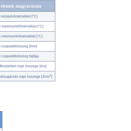
c elemek magyarázata
i középhőmérséklet [°C]
i maximumhőmérséklet [°C]
i minimumhőmérséklet [°C]
i csapadékösszeg [mm]
i csapadékösszeg fajtája
fénytartam napi összege [óra]
2
bálsugárzás napi összege [J/cm
]