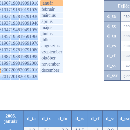
6
1907
1908
1909
1910
január
Fejlé
február
6
1917
1918
1919
1920
március
d_ta
6
1927
1928
1929
1930
nap
április
6
1937
1938
1939
1940
d_tx
nap
május
6
1947
1948
1949
1950
június
d_tn
6
1957
1958
1959
1960
nap
július
6
1967
1968
1969
1970
augusztus
d_rs
nap
6
1977
1978
1979
1980
szeptember
d_rf
nap
6
1987
1988
1989
1990
október
6
1997
1998
1999
2000
november
d_ss
nap
6
2007
2008
2009
2010
december
d_ssr
6
2017
2018
2019
2020
glo
2006.
d_ta
d_tx
d_tn
d_rs
d_rf
d_ss
d_ssr
január