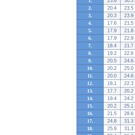
1.
23.6
30.3
2.
20.4
23.5
3.
20.3
23.9
4.
17.6
21.5
5.
17.9
21.8
6.
17.9
22.9
7.
18.4
21.7
8.
19.2
22.6
9.
20.5
24.8
10.
20.2
25.0
11.
20.0
24.6
12.
18.1
22.3
13.
17.7
20.2
14.
19.4
24.2
15.
20.2
25.1
16.
21.5
28.6
17.
24.8
31.3
18.
25.9
31.3