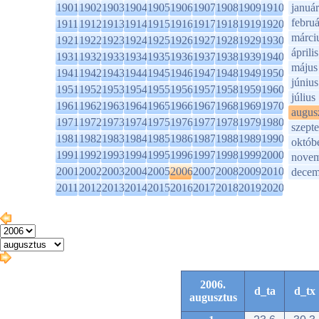
1901
1902
1903
1904
1905
1906
1907
1908
1909
1910
január
februá
1911
1912
1913
1914
1915
1916
1917
1918
1919
1920
márci
1921
1922
1923
1924
1925
1926
1927
1928
1929
1930
április
1931
1932
1933
1934
1935
1936
1937
1938
1939
1940
május
1941
1942
1943
1944
1945
1946
1947
1948
1949
1950
június
1951
1952
1953
1954
1955
1956
1957
1958
1959
1960
július
1961
1962
1963
1964
1965
1966
1967
1968
1969
1970
augus
1971
1972
1973
1974
1975
1976
1977
1978
1979
1980
szept
1981
1982
1983
1984
1985
1986
1987
1988
1989
1990
októb
1991
1992
1993
1994
1995
1996
1997
1998
1999
2000
novem
2001
2002
2003
2004
2005
2006
2007
2008
2009
2010
decem
2011
2012
2013
2014
2015
2016
2017
2018
2019
2020
2006.
d_ta
d_tx
augusztus