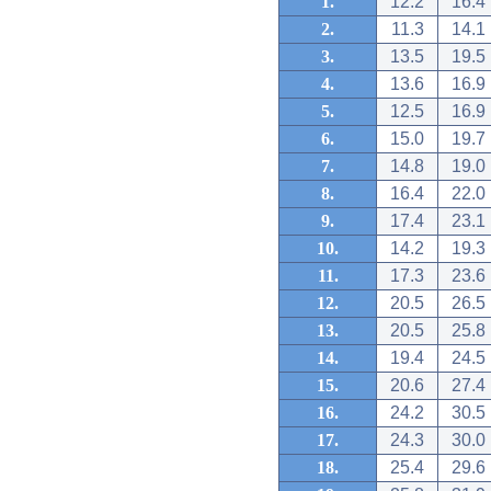
1.
12.2
16.4
2.
11.3
14.1
3.
13.5
19.5
4.
13.6
16.9
5.
12.5
16.9
6.
15.0
19.7
7.
14.8
19.0
8.
16.4
22.0
9.
17.4
23.1
10.
14.2
19.3
11.
17.3
23.6
12.
20.5
26.5
13.
20.5
25.8
14.
19.4
24.5
15.
20.6
27.4
16.
24.2
30.5
17.
24.3
30.0
18.
25.4
29.6