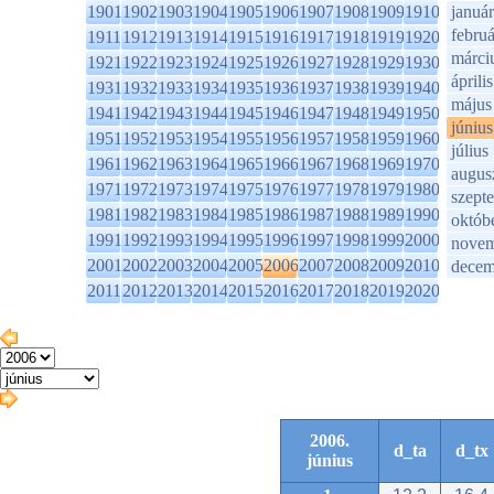
1901
1902
1903
1904
1905
1906
1907
1908
1909
1910
január
februá
1911
1912
1913
1914
1915
1916
1917
1918
1919
1920
márci
1921
1922
1923
1924
1925
1926
1927
1928
1929
1930
április
1931
1932
1933
1934
1935
1936
1937
1938
1939
1940
május
1941
1942
1943
1944
1945
1946
1947
1948
1949
1950
június
1951
1952
1953
1954
1955
1956
1957
1958
1959
1960
július
1961
1962
1963
1964
1965
1966
1967
1968
1969
1970
augus
1971
1972
1973
1974
1975
1976
1977
1978
1979
1980
szept
1981
1982
1983
1984
1985
1986
1987
1988
1989
1990
októb
1991
1992
1993
1994
1995
1996
1997
1998
1999
2000
novem
2001
2002
2003
2004
2005
2006
2007
2008
2009
2010
decem
2011
2012
2013
2014
2015
2016
2017
2018
2019
2020
2006.
d_ta
d_tx
június