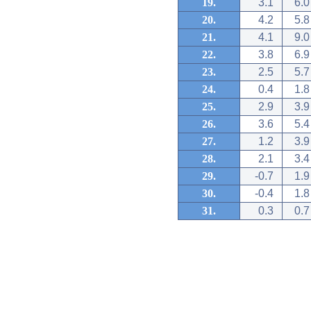
19.
3.1
6.0
20.
4.2
5.8
21.
4.1
9.0
22.
3.8
6.9
23.
2.5
5.7
24.
0.4
1.8
25.
2.9
3.9
26.
3.6
5.4
27.
1.2
3.9
28.
2.1
3.4
29.
-0.7
1.9
30.
-0.4
1.8
31.
0.3
0.7