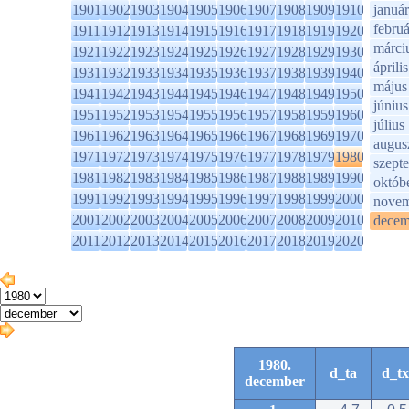
1901
1902
1903
1904
1905
1906
1907
1908
1909
1910
január
februá
1911
1912
1913
1914
1915
1916
1917
1918
1919
1920
márci
1921
1922
1923
1924
1925
1926
1927
1928
1929
1930
április
1931
1932
1933
1934
1935
1936
1937
1938
1939
1940
május
1941
1942
1943
1944
1945
1946
1947
1948
1949
1950
június
1951
1952
1953
1954
1955
1956
1957
1958
1959
1960
július
1961
1962
1963
1964
1965
1966
1967
1968
1969
1970
augus
1971
1972
1973
1974
1975
1976
1977
1978
1979
1980
szept
1981
1982
1983
1984
1985
1986
1987
1988
1989
1990
októb
1991
1992
1993
1994
1995
1996
1997
1998
1999
2000
novem
2001
2002
2003
2004
2005
2006
2007
2008
2009
2010
decem
2011
2012
2013
2014
2015
2016
2017
2018
2019
2020
1980.
d_ta
d_tx
december