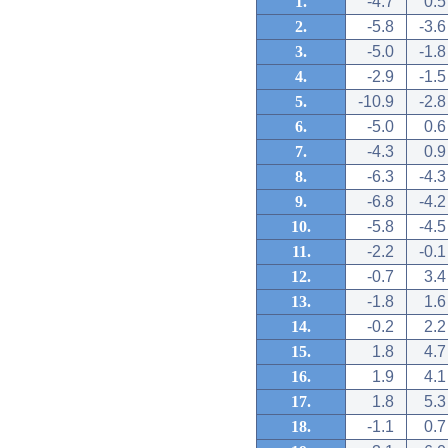
1.
-4.7
0.5
2.
-5.8
-3.6
3.
-5.0
-1.8
4.
-2.9
-1.5
5.
-10.9
-2.8
6.
-5.0
0.6
7.
-4.3
0.9
8.
-6.3
-4.3
9.
-6.8
-4.2
10.
-5.8
-4.5
11.
-2.2
-0.1
12.
-0.7
3.4
13.
-1.8
1.6
14.
-0.2
2.2
15.
1.8
4.7
16.
1.9
4.1
17.
1.8
5.3
18.
-1.1
0.7