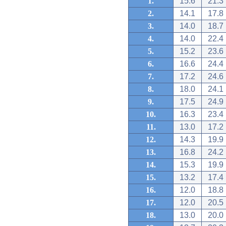
1.
15.6
21.3
2.
14.1
17.8
3.
14.0
18.7
4.
14.0
22.4
5.
15.2
23.6
6.
16.6
24.4
7.
17.2
24.6
8.
18.0
24.1
9.
17.5
24.9
10.
16.3
23.4
11.
13.0
17.2
12.
14.3
19.9
13.
16.8
24.2
14.
15.3
19.9
15.
13.2
17.4
16.
12.0
18.8
17.
12.0
20.5
18.
13.0
20.0