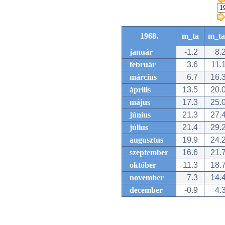
1968.
m_ta
m_ta
január
-1.2
8.
február
3.6
11.
március
6.7
16.
április
13.5
20.
május
17.3
25.
június
21.3
27.
július
21.4
29.
augusztus
19.9
24.
szeptember
16.6
21.
október
11.3
18.
november
7.3
14.
december
-0.9
4.