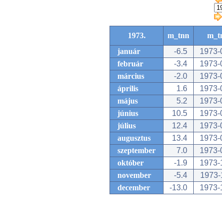
1973.
m_tnn
m_t
január
-6.5
1973-
február
-3.4
1973-
március
-2.0
1973-
április
1.6
1973-
május
5.2
1973-
június
10.5
1973-
július
12.4
1973-
augusztus
13.4
1973-
szeptember
7.0
1973-
október
-1.9
1973-
november
-5.4
1973-
december
-13.0
1973-