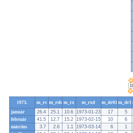
1973.
m_rs
m_rsh
m_rx
m_rxd
m_dr01
m_dr1
január
26.4
25.1
10.6
1973-01-23
17
5
február
41.5
12.7
15.2
1973-02-15
10
6
március
3.7
2.6
1.1
1973-03-14
6
1