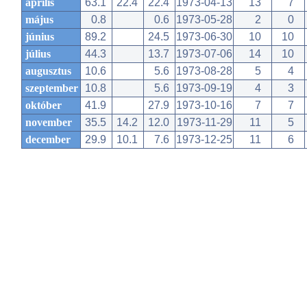
április
63.1
22.4
22.4
1973-04-13
13
7
május
0.8
0.6
1973-05-28
2
0
június
89.2
24.5
1973-06-30
10
10
július
44.3
13.7
1973-07-06
14
10
augusztus
10.6
5.6
1973-08-28
5
4
szeptember
10.8
5.6
1973-09-19
4
3
október
41.9
27.9
1973-10-16
7
7
november
35.5
14.2
12.0
1973-11-29
11
5
december
29.9
10.1
7.6
1973-12-25
11
6