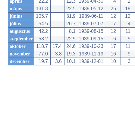
április
22.2
12.3
1939-04-30
4
2
május
131.3
22.5
1939-05-12
25
19
június
105.7
31.9
1939-06-11
12
12
július
54.5
26.7
1939-07-07
7
4
augusztus
42.2
8.1
1939-08-15
12
11
szeptember
58.2
22.5
1939-09-15
6
5
október
118.7
17.4
24.6
1939-10-23
17
11
november
77.0
3.8
19.3
1939-11-19
16
9
december
19.7
3.6
10.1
1939-12-01
10
3