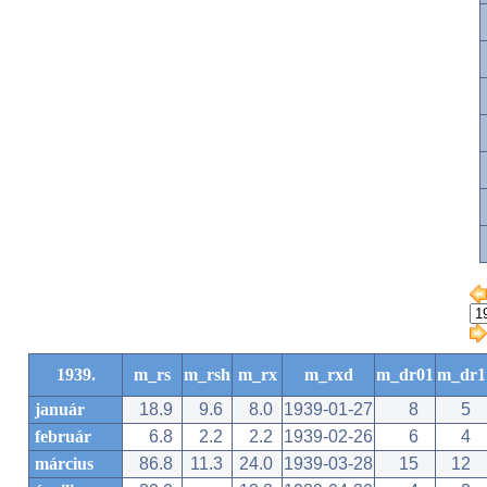
1939.
m_rs
m_rsh
m_rx
m_rxd
m_dr01
m_dr1
január
18.9
9.6
8.0
1939-01-27
8
5
február
6.8
2.2
2.2
1939-02-26
6
4
március
86.8
11.3
24.0
1939-03-28
15
12