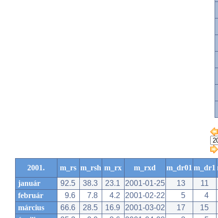
2001.
m_rs
m_rsh
m_rx
m_rxd
m_dr01
m_dr1
január
92.5
38.3
23.1
2001-01-25
13
11
február
9.6
7.8
4.2
2001-02-22
5
4
március
66.6
28.5
16.9
2001-03-02
17
15