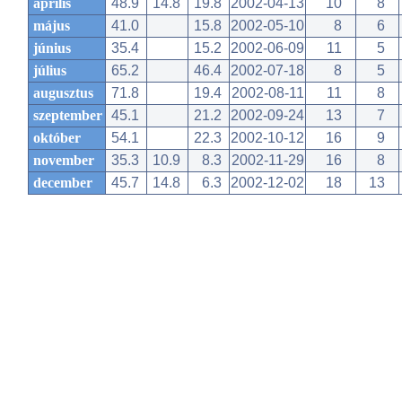
április
48.9
14.8
19.8
2002-04-13
10
8
május
41.0
15.8
2002-05-10
8
6
június
35.4
15.2
2002-06-09
11
5
július
65.2
46.4
2002-07-18
8
5
augusztus
71.8
19.4
2002-08-11
11
8
szeptember
45.1
21.2
2002-09-24
13
7
október
54.1
22.3
2002-10-12
16
9
november
35.3
10.9
8.3
2002-11-29
16
8
december
45.7
14.8
6.3
2002-12-02
18
13