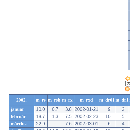
2002.
m_rs
m_rsh
m_rx
m_rxd
m_dr01
m_dr1
január
10.0
0.7
3.8
2002-01-21
9
2
február
18.7
1.3
7.5
2002-02-23
10
5
március
22.9
7.6
2002-03-01
6
4