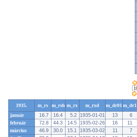
1935.
m_rs
m_rsh
m_rx
m_rxd
m_dr01
m_dr1
január
16.7
16.4
5.2
1935-01-01
13
6
február
72.8
44.3
14.5
1935-02-26
16
11
március
46.9
30.0
15.1
1935-03-02
11
7