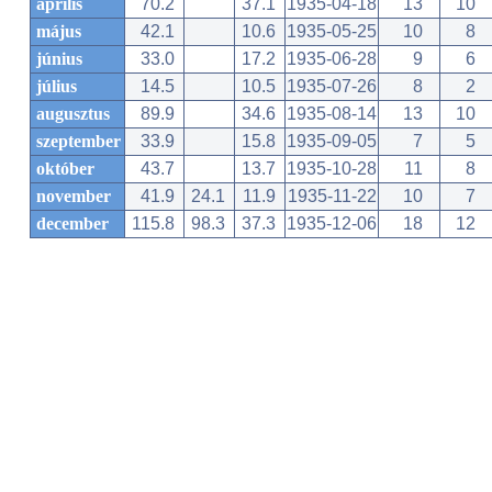
április
70.2
37.1
1935-04-18
13
10
május
42.1
10.6
1935-05-25
10
8
június
33.0
17.2
1935-06-28
9
6
július
14.5
10.5
1935-07-26
8
2
augusztus
89.9
34.6
1935-08-14
13
10
szeptember
33.9
15.8
1935-09-05
7
5
október
43.7
13.7
1935-10-28
11
8
november
41.9
24.1
11.9
1935-11-22
10
7
december
115.8
98.3
37.3
1935-12-06
18
12