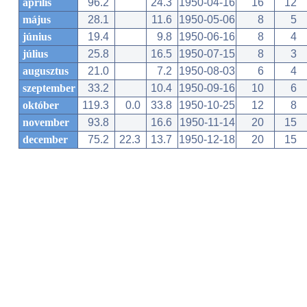
április
96.2
24.3
1950-04-16
16
12
május
28.1
11.6
1950-05-06
8
5
június
19.4
9.8
1950-06-16
8
4
július
25.8
16.5
1950-07-15
8
3
augusztus
21.0
7.2
1950-08-03
6
4
szeptember
33.2
10.4
1950-09-16
10
6
október
119.3
0.0
33.8
1950-10-25
12
8
november
93.8
16.6
1950-11-14
20
15
december
75.2
22.3
13.7
1950-12-18
20
15