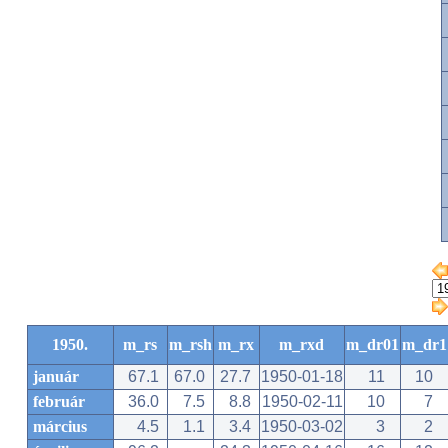
1950.
m_rs
m_rsh
m_rx
m_rxd
m_dr01
m_dr1
január
67.1
67.0
27.7
1950-01-18
11
10
február
36.0
7.5
8.8
1950-02-11
10
7
március
4.5
1.1
3.4
1950-03-02
3
2