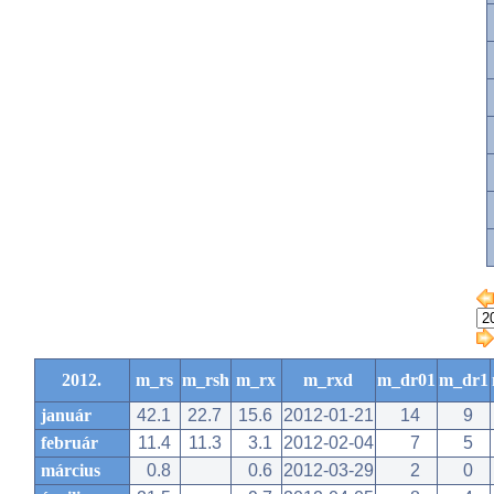
2012.
m_rs
m_rsh
m_rx
m_rxd
m_dr01
m_dr1
január
42.1
22.7
15.6
2012-01-21
14
9
február
11.4
11.3
3.1
2012-02-04
7
5
március
0.8
0.6
2012-03-29
2
0