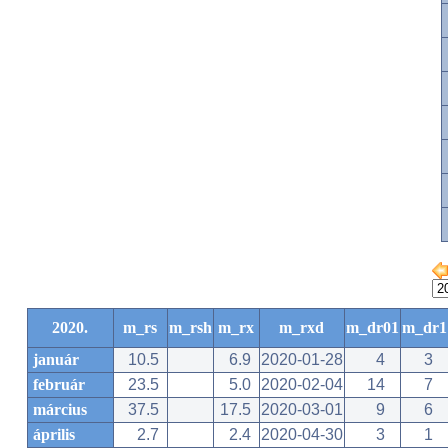
2020.
m_rs
m_rsh
m_rx
m_rxd
m_dr01
m_dr1
január
10.5
6.9
2020-01-28
4
3
február
23.5
5.0
2020-02-04
14
7
március
37.5
17.5
2020-03-01
9
6
április
2.7
2.4
2020-04-30
3
1