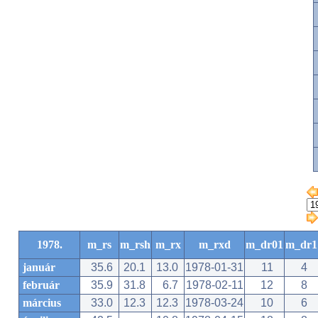
1978.
m_rs
m_rsh
m_rx
m_rxd
m_dr01
m_dr1
január
35.6
20.1
13.0
1978-01-31
11
4
február
35.9
31.8
6.7
1978-02-11
12
8
március
33.0
12.3
12.3
1978-03-24
10
6