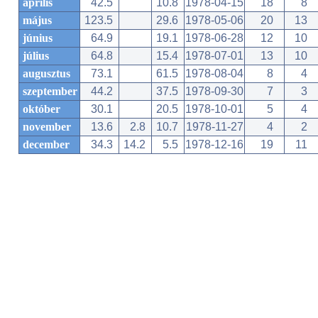
április
42.5
10.8
1978-04-15
18
8
május
123.5
29.6
1978-05-06
20
13
június
64.9
19.1
1978-06-28
12
10
július
64.8
15.4
1978-07-01
13
10
augusztus
73.1
61.5
1978-08-04
8
4
szeptember
44.2
37.5
1978-09-30
7
3
október
30.1
20.5
1978-10-01
5
4
november
13.6
2.8
10.7
1978-11-27
4
2
december
34.3
14.2
5.5
1978-12-16
19
11