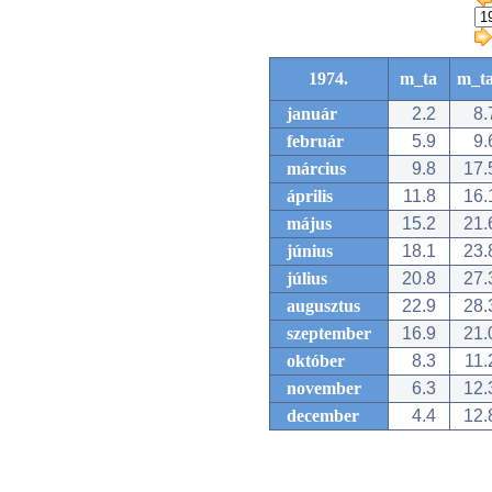
1974.
m_ta
m_t
január
2.2
8.
február
5.9
9.
március
9.8
17.
április
11.8
16.
május
15.2
21.
június
18.1
23.
július
20.8
27.
augusztus
22.9
28.
szeptember
16.9
21.
október
8.3
11.
november
6.3
12.
december
4.4
12.