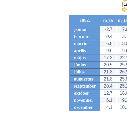
1982.
m_ta
m_t
január
-2.7
7.
február
0.4
3.
március
6.8
13.
április
9.6
15.
május
17.3
22.
június
20.5
25.
július
21.8
26.
augusztus
21.8
25.
szeptember
20.4
25.
október
12.7
18.
november
6.1
9.
december
4.1
10.