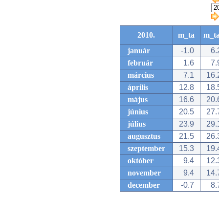
2010.
m_ta
m_t
január
-1.0
6.
február
1.6
7.
március
7.1
16.
április
12.8
18.
május
16.6
20.
június
20.5
27.
július
23.9
29.
augusztus
21.5
26.
szeptember
15.3
19.
október
9.4
12.
november
9.4
14.
december
-0.7
8.