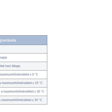
gyarázata
napja
ek havi átlaga
 maximumhőmérséklet ≤ 0 °C
 a maximumhőmérséklet ≥ 25 °C
r a maximumhőmérséklet ≥ 30 °C
 a maximumhőmérséklet ≥ 35 °C