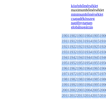
középhőmérséklet
maximumhőmérséklet
minimumhőmérséklet
csapadékösszeg
napfénytartam
globálsugárzás
1901
1902
1903
1904
1905
190
1911
1912
1913
1914
1915
191
1921
1922
1923
1924
1925
192
1931
1932
1933
1934
1935
193
1941
1942
1943
1944
1945
194
1951
1952
1953
1954
1955
195
1961
1962
1963
1964
1965
196
1971
1972
1973
1974
1975
197
1981
1982
1983
1984
1985
198
1991
1992
1993
1994
1995
199
2001
2002
2003
2004
2005
200
2011
2012
2013
2014
2015
201