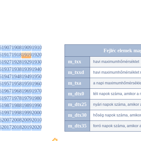
6
1907
1908
1909
1910
Fejléc elemek ma
6
1917
1918
1919
1920
m_txx
6
1927
1928
1929
1930
havi maximumhőmérséklet
6
1937
1938
1939
1940
m_txxd
havi maximumhőmérséklet 
6
1947
1948
1949
1950
m_txa
6
1957
1958
1959
1960
a napi maximumhőmérséklet
6
1967
1968
1969
1970
m_dtx0
téli napok száma, amikor a
6
1977
1978
1979
1980
m_dtx25
nyári napok száma, amikor
6
1987
1988
1989
1990
6
1997
1998
1999
2000
m_dtx30
hőség napok száma, amiko
6
2007
2008
2009
2010
m_dtx35
forró napok száma, amikor
6
2017
2018
2019
2020