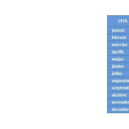
1919.
január
február
március
április
május
június
július
augusztu
szeptem
október
novembe
decembe