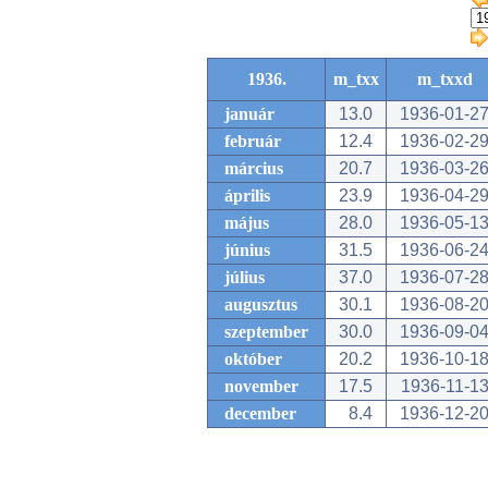
1936.
m_txx
m_txxd
január
13.0
1936-01-2
február
12.4
1936-02-2
március
20.7
1936-03-2
április
23.9
1936-04-2
május
28.0
1936-05-1
június
31.5
1936-06-2
július
37.0
1936-07-2
augusztus
30.1
1936-08-2
szeptember
30.0
1936-09-0
október
20.2
1936-10-1
november
17.5
1936-11-1
december
8.4
1936-12-2