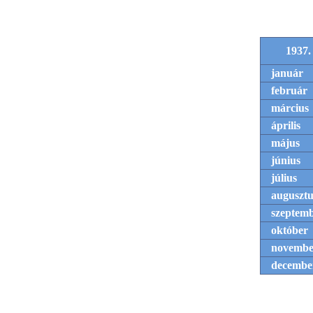
1937.
január
február
március
április
május
június
július
augusztu
szeptem
október
novembe
decembe