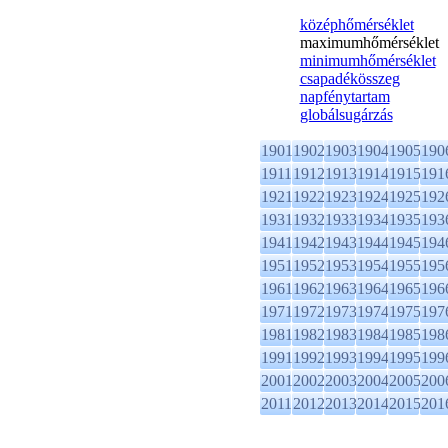
középhőmérséklet
maximumhőmérséklet
minimumhőmérséklet
csapadékösszeg
napfénytartam
globálsugárzás
1901
1902
1903
1904
1905
190
1911
1912
1913
1914
1915
191
1921
1922
1923
1924
1925
192
1931
1932
1933
1934
1935
193
1941
1942
1943
1944
1945
194
1951
1952
1953
1954
1955
195
1961
1962
1963
1964
1965
196
1971
1972
1973
1974
1975
197
1981
1982
1983
1984
1985
198
1991
1992
1993
1994
1995
199
2001
2002
2003
2004
2005
200
2011
2012
2013
2014
2015
201