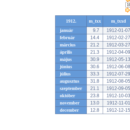
1912.
m_txx
m_txxd
január
9.7
1912-01-0
február
14.4
1912-02-2
március
21.2
1912-03-2
április
21.3
1912-04-0
május
30.9
1912-05-1
június
30.6
1912-06-0
július
33.3
1912-07-2
augusztus
31.8
1912-08-0
szeptember
21.1
1912-09-0
október
23.8
1912-10-0
november
13.0
1912-11-0
december
12.8
1912-12-1