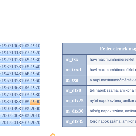
6
1907
1908
1909
1910
Fejléc elemek ma
6
1917
1918
1919
1920
m_txx
6
1927
1928
1929
1930
havi maximumhőmérséklet
6
1937
1938
1939
1940
m_txxd
havi maximumhőmérséklet 
6
1947
1948
1949
1950
m_txa
6
1957
1958
1959
1960
a napi maximumhőmérséklet
6
1967
1968
1969
1970
m_dtx0
téli napok száma, amikor a
6
1977
1978
1979
1980
m_dtx25
nyári napok száma, amikor
6
1987
1988
1989
1990
6
1997
1998
1999
2000
m_dtx30
hőség napok száma, amiko
6
2007
2008
2009
2010
m_dtx35
forró napok száma, amikor
6
2017
2018
2019
2020