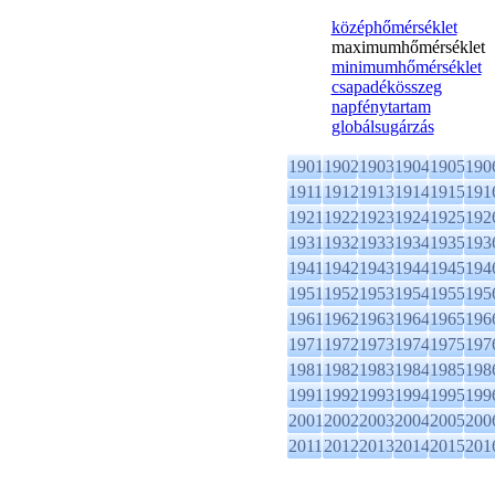
középhőmérséklet
maximumhőmérséklet
minimumhőmérséklet
csapadékösszeg
napfénytartam
globálsugárzás
1901
1902
1903
1904
1905
190
1911
1912
1913
1914
1915
191
1921
1922
1923
1924
1925
192
1931
1932
1933
1934
1935
193
1941
1942
1943
1944
1945
194
1951
1952
1953
1954
1955
195
1961
1962
1963
1964
1965
196
1971
1972
1973
1974
1975
197
1981
1982
1983
1984
1985
198
1991
1992
1993
1994
1995
199
2001
2002
2003
2004
2005
200
2011
2012
2013
2014
2015
201