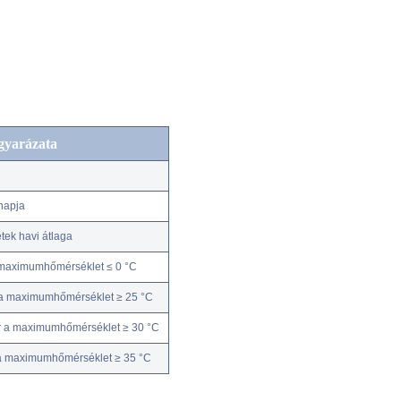
gyarázata
napja
ek havi átlaga
 maximumhőmérséklet ≤ 0 °C
 a maximumhőmérséklet ≥ 25 °C
r a maximumhőmérséklet ≥ 30 °C
 a maximumhőmérséklet ≥ 35 °C