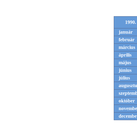
1990.
január
február
március
április
május
június
július
augusztu
szeptem
október
novembe
decembe