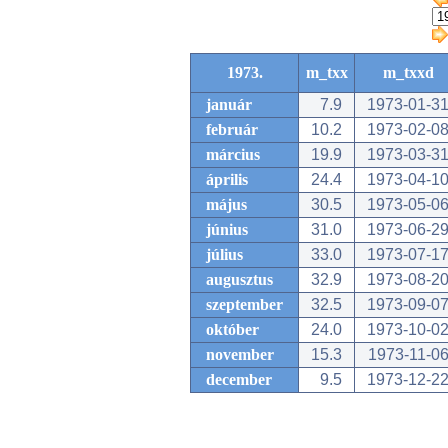
1973.
m_txx
m_txxd
január
7.9
1973-01-3
február
10.2
1973-02-0
március
19.9
1973-03-3
április
24.4
1973-04-1
május
30.5
1973-05-0
június
31.0
1973-06-2
július
33.0
1973-07-1
augusztus
32.9
1973-08-2
szeptember
32.5
1973-09-0
október
24.0
1973-10-0
november
15.3
1973-11-0
december
9.5
1973-12-2