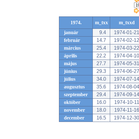
1974.
m_txx
m_txxd
január
9.4
1974-01-2
február
14.7
1974-02-1
március
25.4
1974-03-2
április
22.2
1974-04-1
május
27.7
1974-05-3
június
29.3
1974-06-2
július
34.0
1974-07-1
augusztus
35.6
1974-08-0
szeptember
29.4
1974-09-1
október
16.0
1974-10-1
november
18.0
1974-11-1
december
16.5
1974-12-3