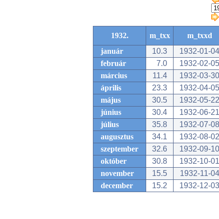
1932.
m_txx
m_txxd
január
10.3
1932-01-0
február
7.0
1932-02-0
március
11.4
1932-03-3
április
23.3
1932-04-0
május
30.5
1932-05-2
június
30.4
1932-06-2
július
35.8
1932-07-0
augusztus
34.1
1932-08-0
szeptember
32.6
1932-09-1
október
30.8
1932-10-0
november
15.5
1932-11-0
december
15.2
1932-12-0